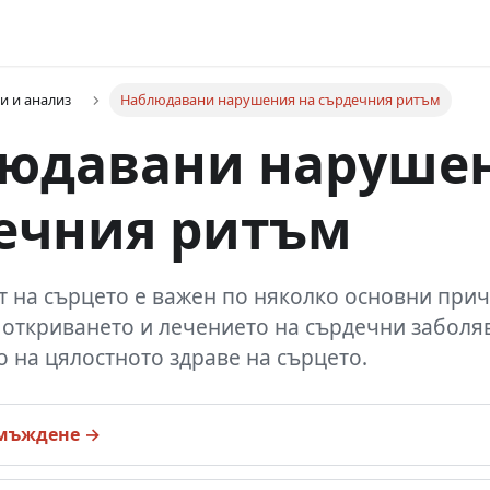
и и анализ
Наблюдавани нарушения на сърдечния ритъм
юдавани нарушен
ечния ритъм
 на сърцето е важен по няколко основни прич
 откриването и лечението на сърдечни заболя
 на цялостното здраве на сърцето.
 мъждене