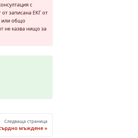
консултация с
т от записана ЕКГ от
т или общо
т не казва нищо за
Следваща страница
сърдно мъждене