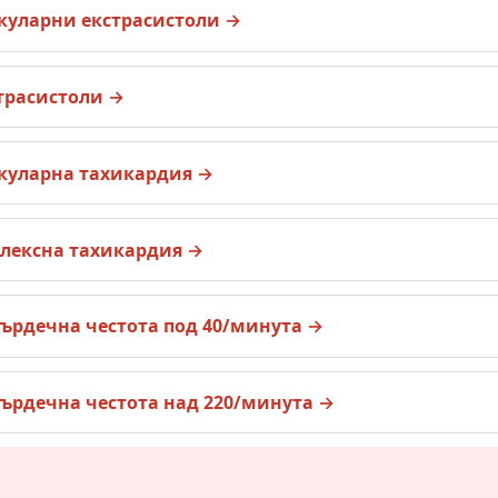
куларни екстрасистоли
трасистоли
куларна тахикардия
ексна тахикардия
ърдечна честота под 40/минута
ърдечна честота над 220/минута