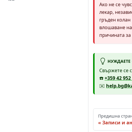
Ако не се чув
лекар, незави
гръден колан
влошаване на
причината за 
НУЖДАЕТЕ
Свържете се с
☎️
+359 42 952
✉️
help.bg@ka
Предишна стра
Записи и ан