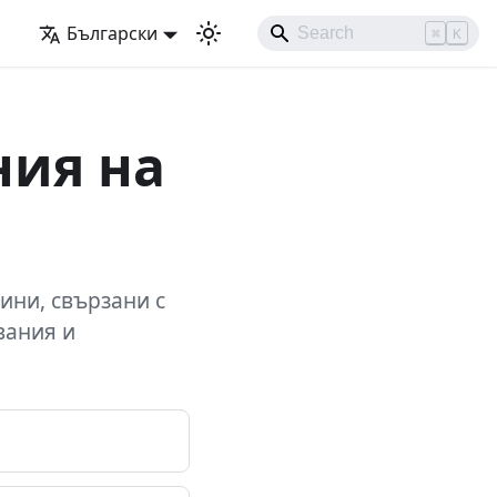
Български
⌘
K
ия на
ини, свързани с
вания и