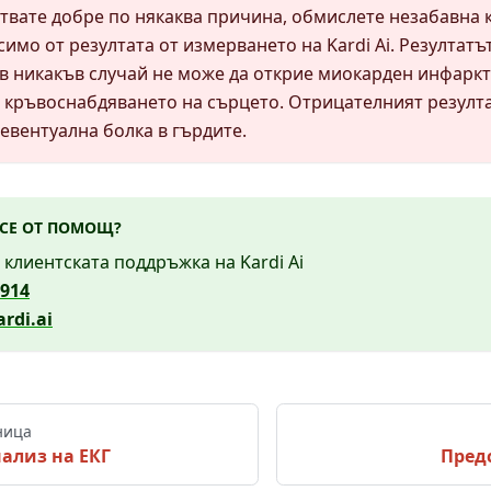
ствате добре по някаква причина, обмислете незабавна 
симо от резултата от измерването на Kardi Ai. Резултатъ
 в никакъв случай не може да открие миокарден инфарк
 кръвоснабдяването на сърцето. Отрицателният резулта
евентуална болка в гърдите.
 СЕ ОТ ПОМОЩ?
 клиентската поддръжка на Kardi Ai
 914
rdi.ai
ница
ализ на ЕКГ
Пред