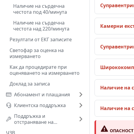
Суправентри
Наличие на сърдечна
честота под 40/минута
Наличие на сърдечна
Камерни екс
честота над 220/минута
Резултати от ЕКГ записите
Суправентри
Светофар за оценка на
измерването
Как да процедирате при
Ширококомпл
оценяването на измерването
Доклад за записа
Наличие на с
Абонамент и плащания
Клиентска поддръжка
Наличие на с
Поддръжка и
отстраняване на
проблеми
ОПАСНОСТ
ЧЗВ