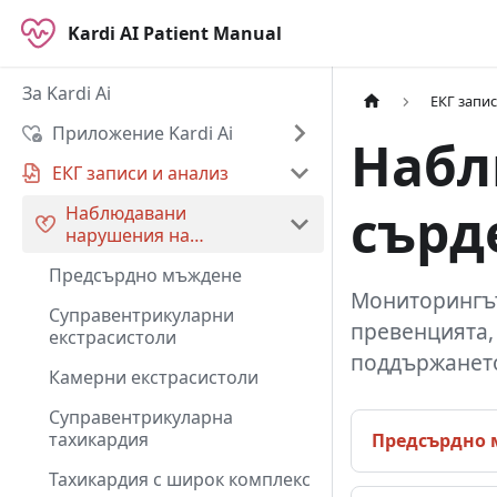
Kardi AI Patient Manual
За Kardi Ai
ЕКГ запис
Приложение Kardi Ai
Набл
ЕКГ записи и анализ
сърд
Наблюдавани
нарушения на
сърдечния ритъм
Предсърдно мъждене
Мониторингът
Суправентрикуларни
превенцията,
екстрасистоли
поддържането
Камерни екстрасистоли
Суправентрикуларна
тахикардия
Предсърдно
Тахикардия с широк комплекс