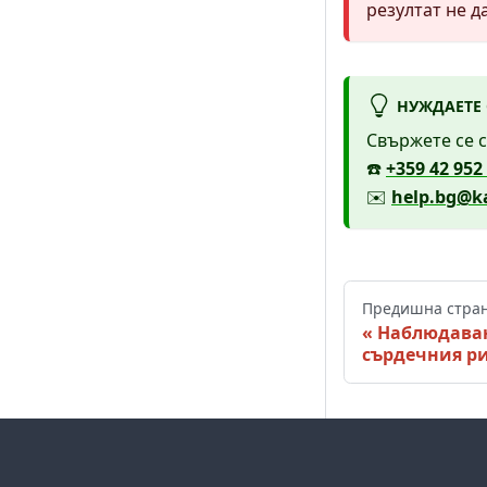
резултат не д
НУЖДАЕТЕ
Свържете се с
☎️
+359 42 952
✉️
help.bg@ka
Предишна стра
Наблюдава
сърдечния р