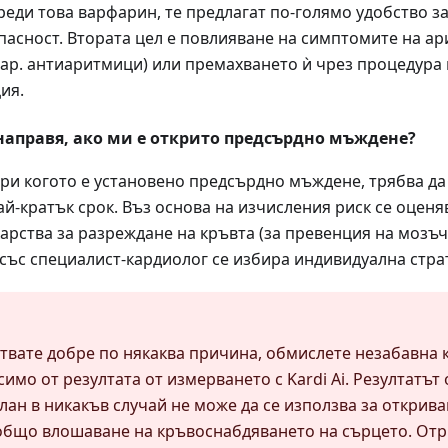
реди това варфарин, те предлагат по-голямо удобство з
асност. Втората цел е повлияване на симптомите на а
.нар. антиаритмици) или премахването ѝ чрез процедура 
ия.
направя, ако ми е открито предсърдно мъждене?
при когото е установено предсърдно мъждене, трябва да
най-кратък срок. Въз основа на изчисления риск се оцен
арства за разреждане на кръвта (за превенция на мозъче
със специалист-кардиолог се избира индивидуална страт
ствате добре по някаква причина, обмислете незабавна 
симо от резултата от измерването с Kardi Ai. Резултатът
лан в никакъв случай не може да се използва за открив
общо влошаване на кръвоснабдяването на сърцето. От