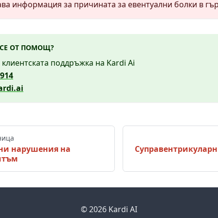
ава информация за причината за евентуални болки в гър
 СЕ ОТ ПОМОЩ?
 клиентската поддръжка на Kardi Ai
 914
rdi.ai
ница
ни нарушения на
Суправентрикуларн
итъм
© 2026 Kardi AI