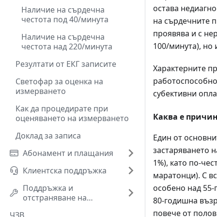
остава недиагно
Наличие на сърдечна
честота под 40/минута
на сърдечните п
проявява и с не
Наличие на сърдечна
100/минута), но
честота над 220/минута
Резултати от ЕКГ записите
Характерните пр
работоспособнос
Светофар за оценка на
измерването
субективни опла
Как да процедирате при
Каква е причи
оценяването на измерването
Доклад за записа
Един от основни
застаряването н
Абонамент и плащания
1%), като по-че
Клиентска поддръжка
маратонци). С в
Поддръжка и
особено над 55-
отстраняване на
80-годишна възр
проблеми
повече от полов
ЧЗВ