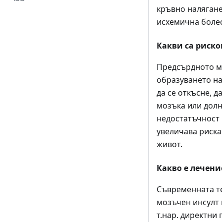
кръвно налягане
исхемична болес
Какви са риско
Предсърдното мъ
образуването на
да се откъсне, 
мозъка или долн
недостатъчност 
увеличава риска
живот.
Какво е лечен
Съвременната те
мозъчен инсулт 
т.нар. директни