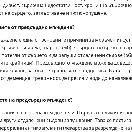
, диабет, сърдечна недостатъчност, хронично бъбречно
т на сърцето, затлъстяване и тютюнопушене.
вете от предсърдно мъждене?
ждене е една от основните причини за мозъчен инсулт
 кръвен съсирек (т.нар. тромб) в сърцето по време на а
да потегли от сърцето и да запуши отдалечени съдове (о
ите крайници). Предсърдното мъждене може да доведе
или колапс, затова не трябва да се подценява. В дългос
 от деменция, тревожност, депресия и води до намалява
ието на предсърдно мъждене?
рапия е насочена към две цели. Първата е елиминиране
и други отдалечени съдови запушвания. Това се постига
 перорални антикоагуланти (лекарства за разреждане на 