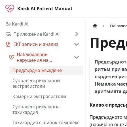
Kardi AI Patient Manual
За Kardi Ai
ЕКГ запис
Приложение Kardi Ai
Пред
ЕКГ записи и анализ
Наблюдавани
нарушения на
Предсърднот
сърдечния ритъм
ритъм при въ
Предсърдно мъждене
сърдечен рит
Суправентрикуларни
Немалка част
екстрасистоли
аритмията да
Камерни екстрасистоли
Какво е предс
Суправентрикуларна
тахикардия
Предсърдното м
Тахикардия с широк комплекс
(наричано още а