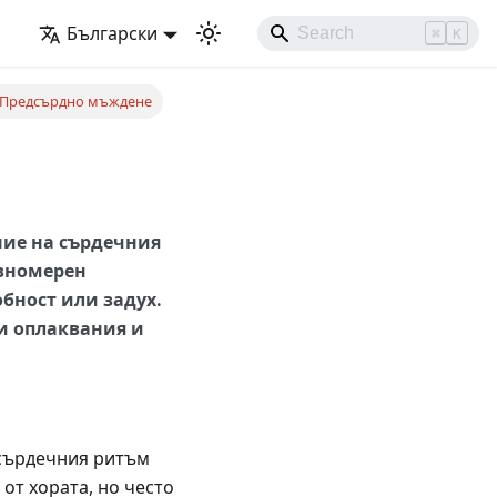
Български
⌘
K
Предсърдно мъждене
ие на сърдечния
авномерен
обност или задух.
и оплаквания и
сърдечния ритъм
от хората, но често