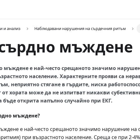
и и анализ
Наблюдавани нарушения на сърдечния ритъм
сърдно мъждене
о мъждене е най-често срещаното значимо нарушен
зрастното население. Характерните прояви са нер
ъм, неприятно стягане в гърдите, ниска работоспос
 от хората може да не изпитват никакви субективн
 бъде открита напълно случайно при ЕКГ.
ърдно мъждене?
ъждене е най-често срещаното значимо нарушение на 
ритмия) при възрастното население. Среща се при 2-4% 