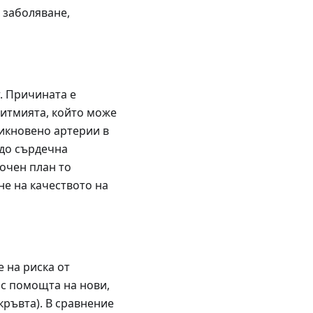
 заболяване,
. Причината е
ритмията, който може
бикновено артерии в
 до сърдечна
рочен план то
не на качеството на
 на риска от
 с помощта на нови,
кръвта). В сравнение