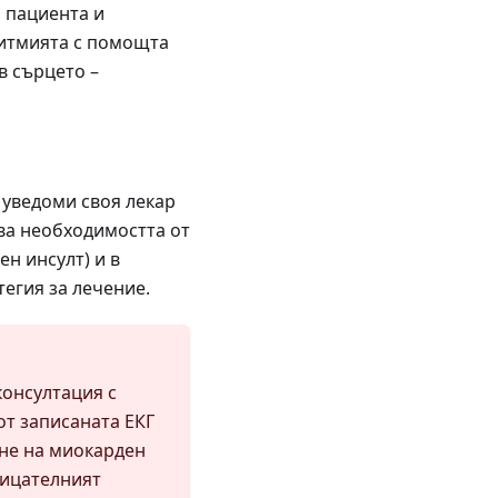
а пациента и
ритмията с помощта
в сърцето –
 уведоми своя лекар
ява необходимостта от
н инсулт) и в
егия за лечение.
консултация с
 от записаната ЕКГ
ане на миокарден
рицателният