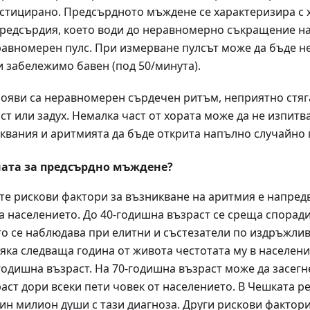
стицирано. Предсърдното мъждене се характеризира с 
редсърдия, което води до неравномерно съкращение на 
равномерен пулс. При измерване пулсът може да бъде н
 и забележимо бавен (под 50/минута).
ояви са неравномерен сърдечен ритъм, неприятно стяга
т или задух. Немалка част от хората може да не изпитв
квания и аритмията да бъде открита напълно случайно 
ната за предсърдно мъждене?
те рискови фактори за възникване на аритмия е напред
а населението. До 40-годишна възраст се среща споради
сто се наблюдава при елитни и състезатели по издръжлив
сяка следваща година от живота честотата му в населени
годишна възраст. На 70-годишна възраст може да засегне
аст дори всеки пети човек от населението. В Чешката р
ин милион души с тази диагноза. Други рискови фактор