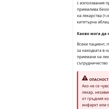
с използвания п
приемлива безоп
на лекарства (т
катетърна аблац
Какво мога да 
Всеки пациент, 
за находката в 
приемане на лек
сътрудничество 
ОПАСНОСТ
Ако не се чув
лекар, незави
от гръдния ко
инфаркт или 