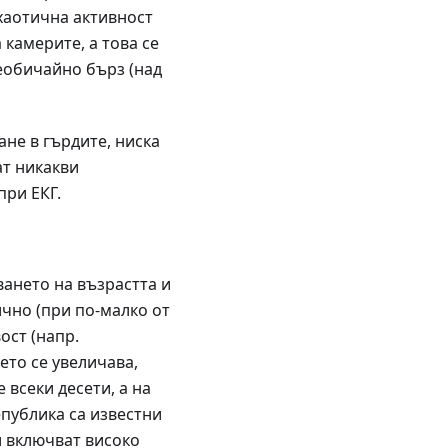
хаотична активност
камерите, а това се
еобичайно бърз (над
не в гърдите, ниска
ат никакви
при ЕКГ.
ването на възрастта и
чно (при по-малко от
ост (напр.
ето се увеличава,
 всеки десети, а на
епублика са известни
и включват високо