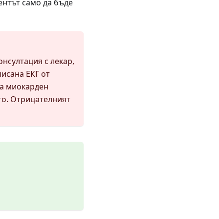
ентът само да бъде
онсултация с лекар,
писана ЕКГ от
на миокарден
то. Отрицателният