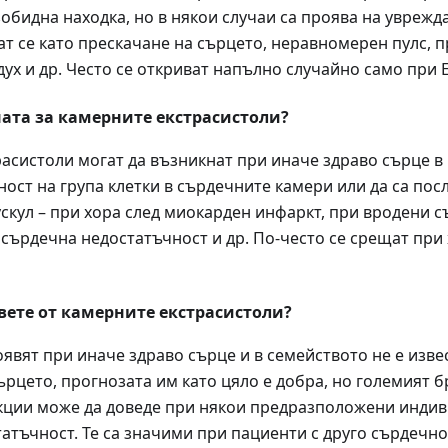
обидна находка, но в някои случаи са проява на уврежд
ат се като прескачане на сърцето, неравномерен пулс, п
дух и др. Често се откриват напълно случайно само при Е
ата за камерните екстрасистоли?
асистоли могат да възникнат при иначе здраво сърце в 
ост на група клетки в сърдечните камери или да са пос
скул – при хора след миокарден инфаркт, при вродени с
 сърдечна недостатъчност и др. По-често се срещат при
вете от камерните екстрасистоли?
появят при иначе здраво сърце и в семейството не е изв
ърцето, прогнозата им като цяло е добра, но големият
кции може да доведе при някои предразположени индив
атъчност. Те са значими при пациенти с друго сърдечно