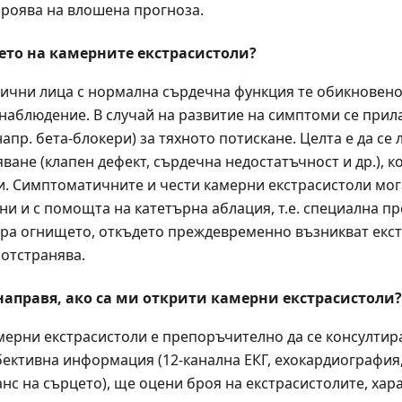
проява на влошена прогноза.
ето на камерните екстрасистоли?
ични лица с нормална сърдечна функция те обикновено
 наблюдение. В случай на развитие на симптоми се прилаг
апр. бета-блокери) за тяхното потискане. Целта е да се
ване (клапен дефект, сърдечна недостатъчност и др.), к
и. Симптоматичните и чести камерни екстрасистоли мог
и и с помощта на катетърна аблация, т.е. специална пр
ра огнището, откъдето преждевременно възникват екст
 отстранява.
направя, ако са ми открити камерни екстрасистоли?
мерни екстрасистоли е препоръчително да се консултира 
бективна информация (12-канална ЕКГ, ехокардиография,
нс на сърцето), ще оцени броя на екстрасистолите, хара