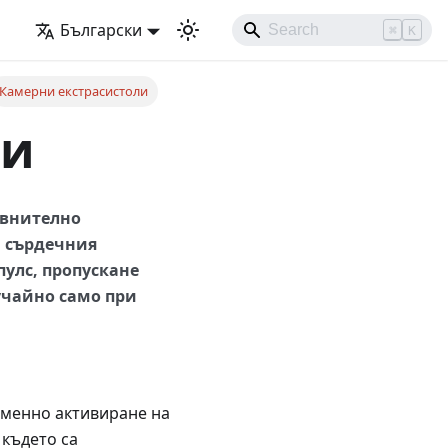
Български
⌘
K
Камерни екстрасистоли
ли
авнително
а сърдечния
пулс, пропускане
лучайно само при
еменно активиране на
 където са