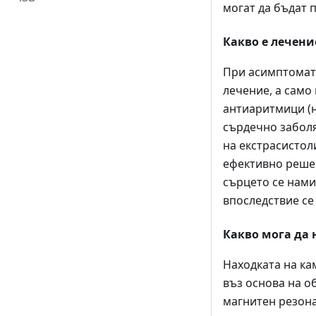
могат да бъдат 
Какво е лечени
При асимптомат
лечение, а само
антиаритмици (н
сърдечно заболя
на екстрасистол
ефективно решен
сърцето се нами
впоследствие се
Какво мога да 
Находката на ка
въз основа на о
магнитен резона