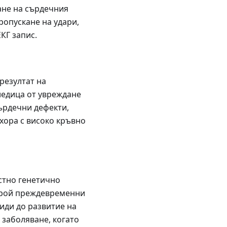
ане на сърдечния
ропускане на удари,
КГ запис.
резултат на
ледица от увреждане
ърдечни дефекти,
 хора с високо кръвно
естно генетично
 брой преждевременни
иди до развитие на
 заболяване, когато