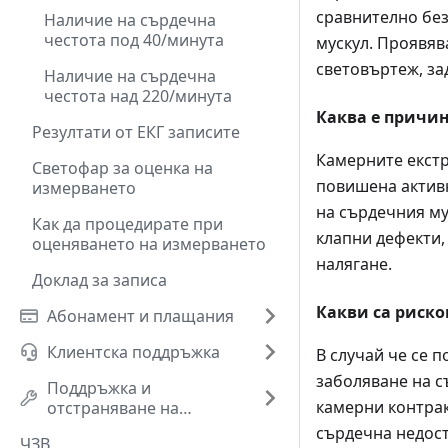
сравнително без
Наличие на сърдечна
честота под 40/минута
мускул. Проявяв
световъртеж, за
Наличие на сърдечна
честота над 220/минута
Каква е причин
Резултати от ЕКГ записите
Камерните екстр
Светофар за оценка на
повишена активн
измерването
на сърдечния му
Как да процедирате при
клапни дефекти,
оценяването на измерването
налягане.
Доклад за записа
Какви са риско
Абонамент и плащания
Клиентска поддръжка
В случай че се 
заболяване на с
Поддръжка и
камерни контра
отстраняване на
проблеми
сърдечна недост
ЧЗВ