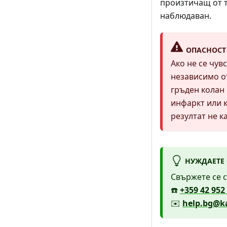
произтичащ от т
наблюдаван.
ОПАСНОСТ
Ако не се чув
независимо от
гръден колан 
инфаркт или 
резултат не к
НУЖДАЕТЕ
Свържете се с
☎️
+359 42 952
✉️
help.bg@ka