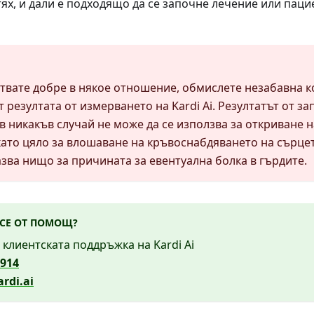
ях, и дали е подходящо да се започне лечение или паци
ствате добре в някое отношение, обмислете незабавна к
 резултата от измерването на Kardi Ai. Резултатът от за
в никакъв случай не може да се използва за откриване 
като цяло за влошаване на кръвоснабдяването на сърце
азва нищо за причината за евентуална болка в гърдите.
 СЕ ОТ ПОМОЩ?
 клиентската поддръжка на Kardi Ai
 914
rdi.ai