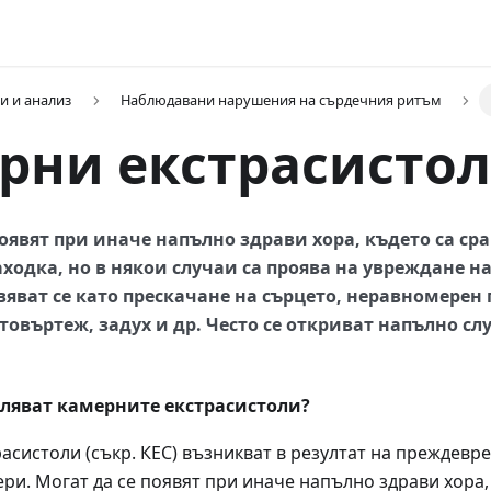
и и анализ
Наблюдавани нарушения на сърдечния ритъм
рни екстрасисто
появят при иначе напълно здрави хора, където са ср
ходка, но в някои случаи са проява на увреждане н
вяват се като прескачане на сърцето, неравномерен 
етовъртеж, задух и др. Често се откриват напълно с
вляват камерните екстрасистоли?
асистоли (съкр. КЕС) възникват в резултат на преждевр
ри. Могат да се появят при иначе напълно здрави хора,