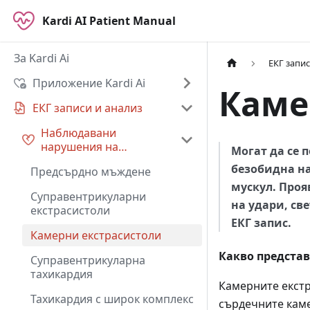
Kardi AI Patient Manual
За Kardi Ai
ЕКГ запис
Приложение Kardi Ai
Каме
ЕКГ записи и анализ
Наблюдавани
нарушения на
Могат да се 
сърдечния ритъм
безобидна на
Предсърдно мъждене
мускул. Проя
Суправентрикуларни
на удари, св
екстрасистоли
ЕКГ запис.
Камерни екстрасистоли
Какво предста
Суправентрикуларна
тахикардия
Камерните екстр
Тахикардия с широк комплекс
сърдечните каме