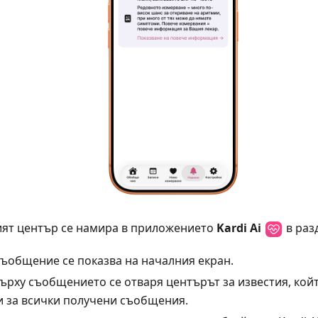
т център се намира в приложението
Kardi Ai
в раз
съобщение се показва на началния екран.
върху съобщението се отваря центърът за известия, ко
 за всички получени съобщения.