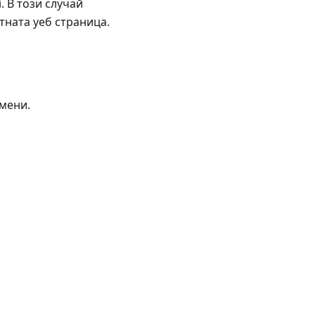
 В този случай
ната уеб страница.
смени.