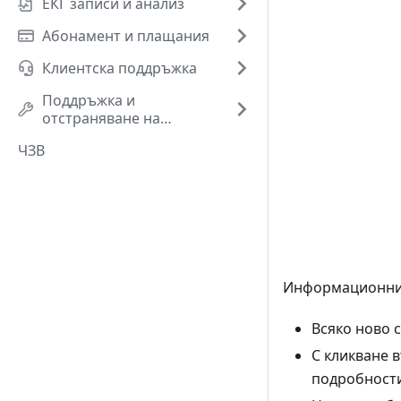
ЕКГ записи и анализ
Абонамент и плащания
Клиентска поддръжка
Поддръжка и
отстраняване на
проблеми
ЧЗВ
Информационния
Всяко ново 
С кликване 
подробности