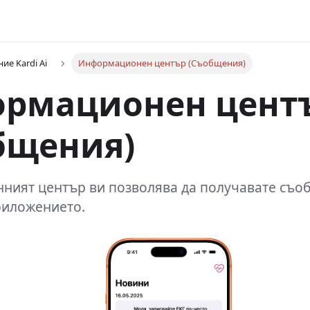
ие Kardi Ai
Информационен център (Съобщения)
рмационен цент
бщения)
ият център ви позволява да получавате съобщ
риложението.