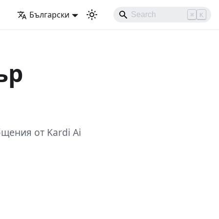
Български
⌘
K
ър
ения от Kardi Ai