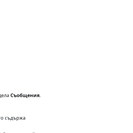
дела
Съобщения
.
йто съдържа