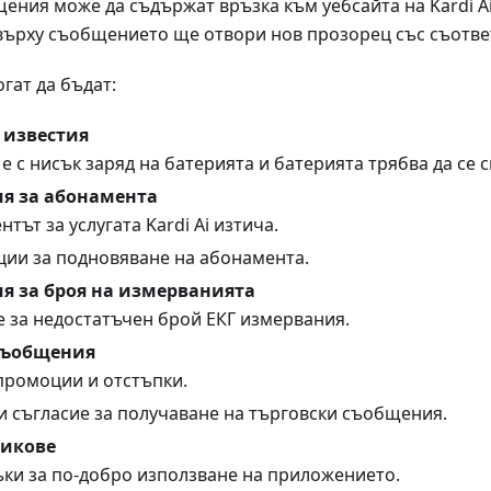
ения може да съдържат връзка към уебсайта на Kardi Ai.
върху съобщението ще отвори нов прозорец със съответ
гат да бъдат:
 известия
е с нисък заряд на батерията и батерията трябва да се 
я за абонамента
тът за услугата Kardi Ai изтича.
ции за подновяване на абонамента.
 за броя на измерванията
е за недостатъчен брой ЕКГ измервания.
съобщения
промоции и отстъпки.
и съгласие за получаване на търговски съобщения.
рикове
ки за по-добро използване на приложението.