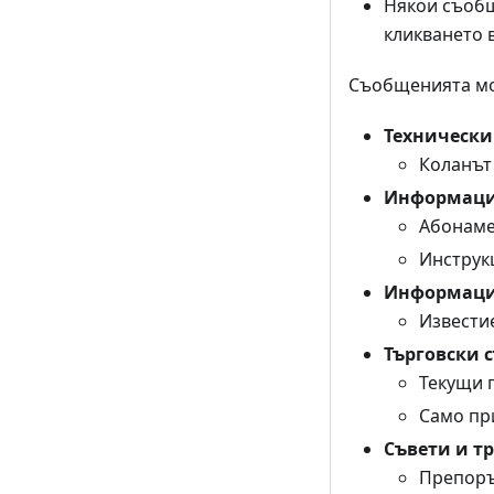
Някои съобщ
кликването 
Съобщенията мо
Технически
Коланът 
Информаци
Абонамен
Инструк
Информация
Извести
Търговски 
Текущи 
Само пр
Съвети и т
Препоръ