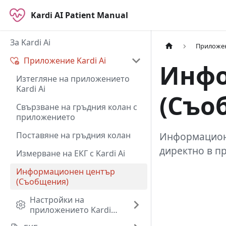
Kardi AI Patient Manual
За Kardi Ai
Приложен
Приложение Kardi Ai
Инфо
Изтегляне на приложението
Kardi Ai
(Съо
Свързване на гръдния колан с
приложението
Поставяне на гръдния колан
Информационн
директно в п
Измерване на ЕКГ с Kardi Ai
Информационен център
(Съобщения)
Настройки на
приложението Kardi
Ai