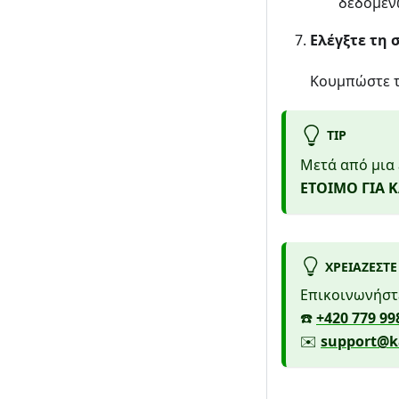
δεδομέν
Ελέγξτε τη 
Κουμπώστε τ
TIP
Μετά από μια 
ΕΤΟΙΜΟ ΓΙΑ 
ΧΡΕΙΆΖΕΣΤΕ
Επικοινωνήστε
☎️
+420 779 99
✉️
support@ka