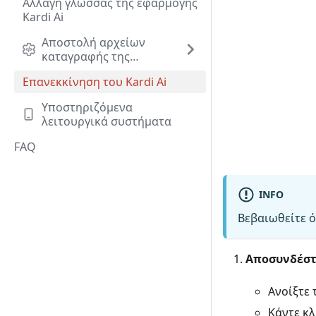
Αλλαγή γλώσσας της εφαρμογής
Kardi Ai
Αποστολή αρχείων
καταγραφής της
εφαρμογής
Επανεκκίνηση του Kardi Ai
Υποστηριζόμενα
λειτουργικά συστήματα
FAQ
INFO
Βεβαιωθείτε ό
Αποσυνδέστ
Ανοίξτε
Κάντε κλ