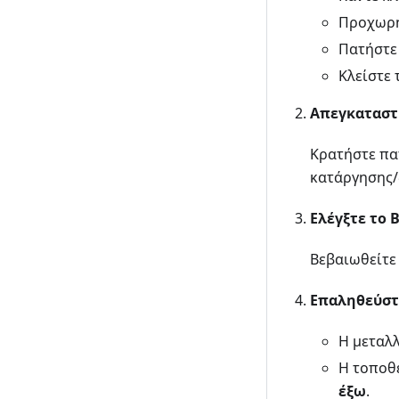
Προχωρή
Πατήστε
Κλείστε
Απεγκαταστή
Κρατήστε πατ
κατάργησης/
Ελέγξτε το 
Βεβαιωθείτε 
Επαληθεύστ
Η μεταλλ
Η τοποθ
έξω
.