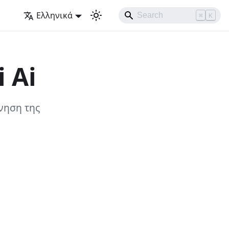
Ελληνικά
⌘
K
 Ai
νηση της