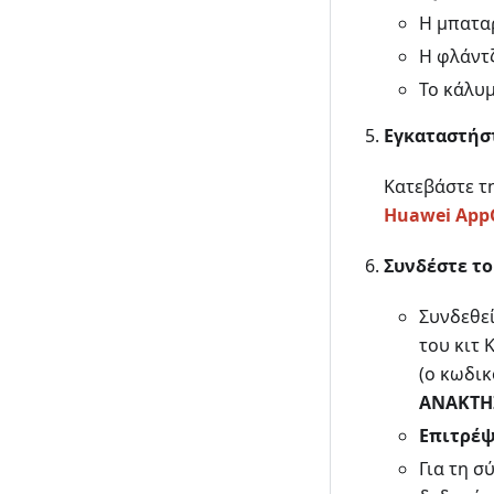
Η μπαταρ
Η φλάντζ
Το κάλυμ
Εγκαταστήστ
Κατεβάστε τ
Huawei AppG
Συνδέστε το
Συνδεθε
του κιτ K
(ο κωδικ
ΑΝΑΚΤΗ
Επιτρέψ
Για τη σ