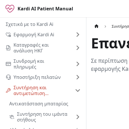
Kardi AI Patient Manual
Σχετικά με το Kardi Ai
Συντήρησ
Εφαρμογή Kardi Ai
Επανε
Καταγραφές και
ανάλυση ΗΚΓ
Σε περίπτωση 
Συνδρομή και
πληρωμές
εφαρμογής Kar
Υποστήριξη πελατών
Συντήρηση και
αντιμετώπιση
προβλημάτων
Αντικατάσταση μπαταρίας
Συντήρηση του ιμάντα
στήθους