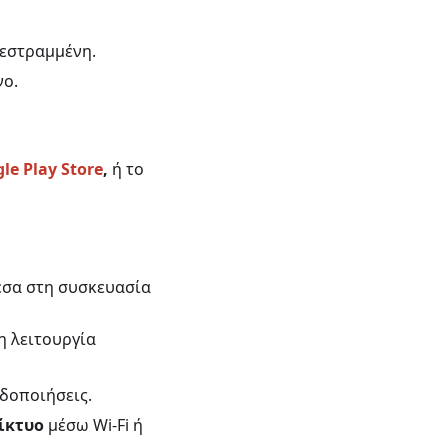
τεστραμμένη.
νο.
le Play Store
,
ή το
έσα στη συσκευασία
η λειτουργία
ιδοποιήσεις.
ίκτυο
μέσω Wi-Fi ή