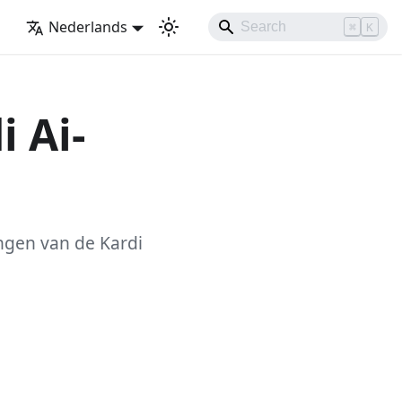
Nederlands
⌘
K
i Ai-
ingen van de Kardi