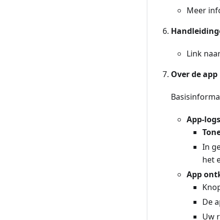
Meer inf
Handleiding
Link naa
Over de app
Basisinforma
App-log
Tone
In g
het 
App ont
Knop
De a
Uw r