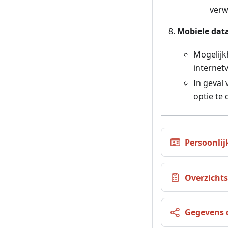
verw
Mobiele dat
Mogelijkh
internet
In geval
optie te 
Persoonlij
Overzicht
Gegevens 