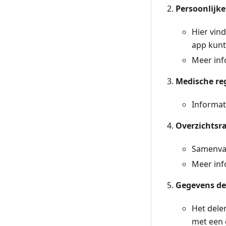
Persoonlijke
Hier vin
app kunt
Meer inf
Medische reg
Informati
Overzichtsr
Samenvat
Meer inf
Gegevens de
Het dele
met een 