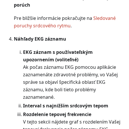
porúch
Pre bližšie informácie pokračujte na
Sledované
poruchy srdcového rytmu
.
Náhľady EKG záznamu
EKG záznam s používateľským
upozornením (voliteľné)
Ak počas záznamu EKG pomocou aplikácie
zaznamenáte zdravotné problémy, vo Vašej
správe sa objaví špecifická oblasť EKG
záznamu, kde boli tieto problémy
zaznamenané.
Interval s najnižším srdcovým tepom
Rozdelenie tepovej frekvencie
V tejto sekcii nájdete graf s rozdelením Vašej