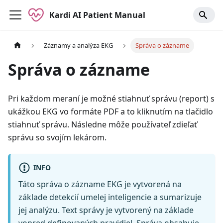
Kardi AI Patient Manual
Záznamy a analýza EKG
Správa o zázname
Správa o zázname
Pri každom meraní je možné stiahnuť správu (report) s
ukážkou EKG vo formáte PDF a to kliknutím na tlačidlo
stiahnuť správu. Následne môže používateľ zdieľať
správu so svojím lekárom.
INFO
Táto správa o zázname EKG je vytvorená na
základe detekcií umelej inteligencie a sumarizuje
jej analýzu. Text správy je vytvorený na základe
vopred definovaných pravidiel. Správa obsahuje