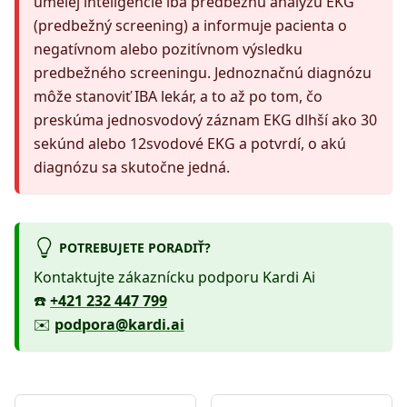
umelej inteligencie iba predbežnú analýzu EKG
(predbežný screening) a informuje pacienta o
negatívnom alebo pozitívnom výsledku
predbežného screeningu. Jednoznačnú diagnózu
môže stanoviť IBA lekár, a to až po tom, čo
preskúma jednosvodový záznam EKG dlhší ako 30
sekúnd alebo 12svodové EKG a potvrdí, o akú
diagnózu sa skutočne jedná.
POTREBUJETE PORADIŤ?
Kontaktujte zákaznícku podporu Kardi Ai
☎️
+421 232 447 799
✉️
podpora@kardi.ai