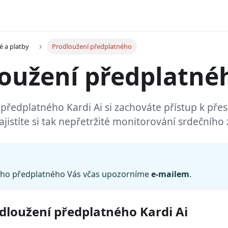
é a platby
Prodloužení předplatného
oužení předplatné
předplatného Kardi Ai si zachováte přístup k př
istíte si tak nepřetržité monitorování srdečního 
ho předplatného Vás včas upozorníme
e-mailem
.
dloužení předplatného Kardi Ai