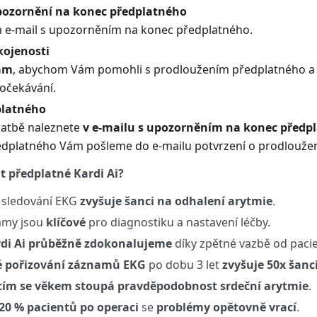
pozornění na konec předplatného
e-mail s upozorněním na konec předplatného.
kojenosti
ám
, abychom Vám pomohli s prodloužením předplatného a ujis
 očekávání.
platného
latbě naleznete
v e-mailu s upozorněním na konec předp
edplatného Vám pošleme do e-mailu potvrzení o prodloužen
t předplatné Kardi Ai?
 sledování EKG
zvyšuje šanci na odhalení arytmie
.
amy jsou
klíčové
pro diagnostiku a nastavení léčby.
di Ai průběžně zdokonalujeme
díky zpětné vazbě od pacie
é pořizování záznamů EKG
po dobu 3 let
zvyšuje 50x šanci
ícím se věkem
stoupá pravděpodobnost srdeční arytmie
.
20 % pacientů po operaci
se
problémy opětovně vrací
.