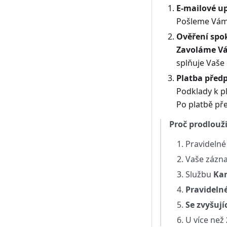
E-mailové u
Pošleme Vám 
Ověření spo
Zavoláme V
splňuje Vaše
Platba před
Podklady k p
Po platbě př
Proč prodlouži
Pravidelné
Vaše zázn
Službu
Kar
Pravideln
Se zvyšuj
U více než