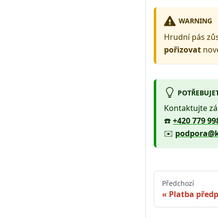
WARNING
Hrudní pás zů
pořizovat
nové
POTŘEBUJE
Kontaktujte z
☎️
+420 779 99
✉️
podpora@k
Předchozí
Platba před