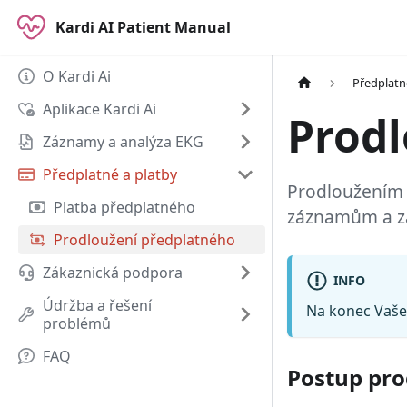
Kardi AI Patient Manual
O Kardi Ai
Předplatn
Aplikace Kardi Ai
Prodl
Záznamy a analýza EKG
Předplatné a platby
Prodloužením 
Platba předplatného
záznamům a zaj
Prodloužení předplatného
Zákaznická podpora
INFO
Údržba a řešení
Na konec Vaše
problémů
FAQ
Postup pro