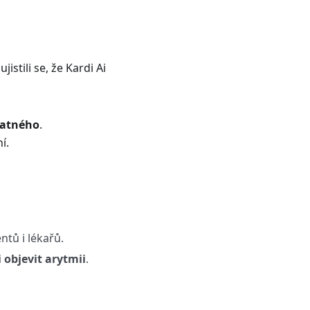
tili se, že Kardi Ai
latného
.
í.
ntů i lékařů.
 objevit arytmii
.