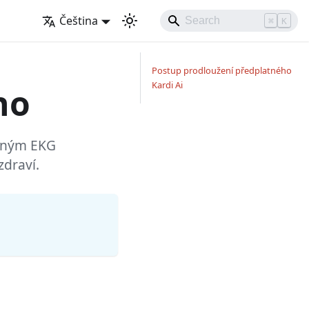
Čeština
⌘
K
Postup prodloužení předplatného
Kardi Ai
ho
esným EKG
zdraví.