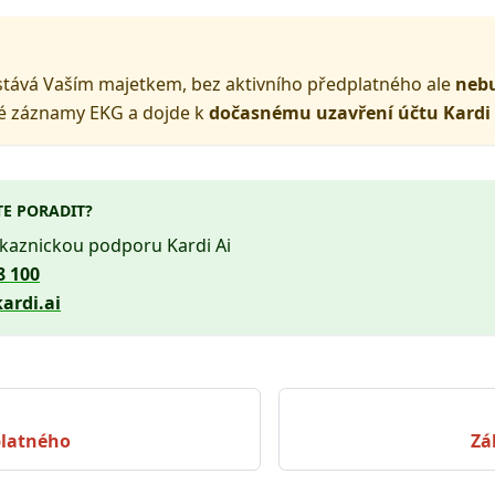
stává Vaším majetkem, bez aktivního předplatného ale
neb
 záznamy EKG a dojde k
dočasnému uzavření účtu Kardi 
TE PORADIT?
ákaznickou podporu Kardi Ai
8 100
ardi.ai
platného
Zá