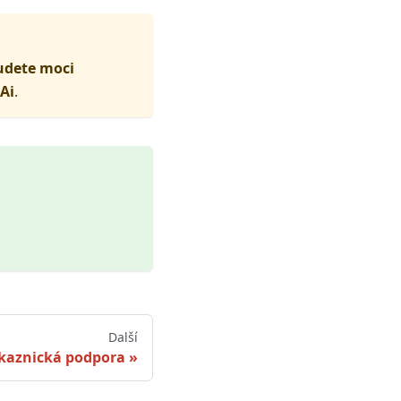
udete moci
Ai
.
Další
kaznická podpora